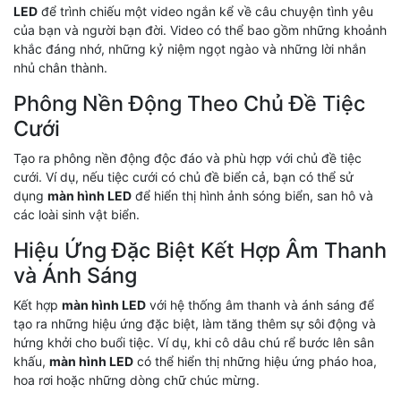
LED
để trình chiếu một video ngắn kể về câu chuyện tình yêu
của bạn và người bạn đời. Video có thể bao gồm những khoảnh
khắc đáng nhớ, những kỷ niệm ngọt ngào và những lời nhắn
nhủ chân thành.
Phông Nền Động Theo Chủ Đề Tiệc
Cưới
Tạo ra phông nền động độc đáo và phù hợp với chủ đề tiệc
cưới. Ví dụ, nếu tiệc cưới có chủ đề biển cả, bạn có thể sử
dụng
màn hình LED
để hiển thị hình ảnh sóng biển, san hô và
các loài sinh vật biển.
Hiệu Ứng Đặc Biệt Kết Hợp Âm Thanh
và Ánh Sáng
Kết hợp
màn hình LED
với hệ thống âm thanh và ánh sáng để
tạo ra những hiệu ứng đặc biệt, làm tăng thêm sự sôi động và
hứng khởi cho buổi tiệc. Ví dụ, khi cô dâu chú rể bước lên sân
khấu,
màn hình LED
có thể hiển thị những hiệu ứng pháo hoa,
hoa rơi hoặc những dòng chữ chúc mừng.