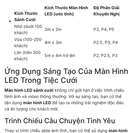
Kích Thước Màn Hình
Độ Phân Giải
Kích Thước
LED (ước tính)
Khuyến Nghị
Sảnh Cưới
Nhỏ (dưới 100
3m x 2m
P3, P4, P5
khách)
Vừa (100-200
4m x 3m
P2.5, P3, P4
khách)
Lớn (trên 200
5m x 4m trở lên
P2, P2.5, P3
khách)
Ứng Dụng Sáng Tạo Của Màn Hình
LED Trong Tiệc Cưới
Màn hình LED sảnh cưới
không chỉ giới hạn ở việc trình chiếu
hình ảnh và video thông thường. Với sự sáng tạo, bạn có thể
tận dụng
màn hình LED
để tạo ra những trải nghiệm độc đáo
và ấn tượng cho khách mời.
Trình Chiếu Câu Chuyện Tình Yêu
Thay vì trình chiếu slide ảnh tĩnh, bạn có thể sử dụng
màn hình