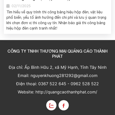
02/11/2025
Tìm hiểu về quy trình thi công bảng hiệu hộp đèn, vật liệu
phổ biến, yếu tố ảnh hưởng đến chi phí và lưu ý quan trọng
khi chọn đơn vị thi công uy tín. Nhận báo giá thi công bảng
hiệu hộp đèn cạnh tranh nhất!
CÔNG TY TNHH THƯƠNG MẠI QUẢNG CÁO THÀNH
PHÁT
Địa chỉ: Ấp Bình Hữu 2, xã Mỹ Hạnh, Tỉnh Tây Ninh
Email: nguyenkhuong281292@gmail.com
Điện thoại: 0367 522 645 - 0962 528 522
Website: http://quangcaothanhphat.com/